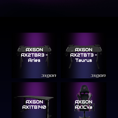
AXGON
AXGON
AX2TBR3 –
AX2TBT3 –
Aries
Taurus
AXGON
AXGON
AX1TB140
AX1CVa