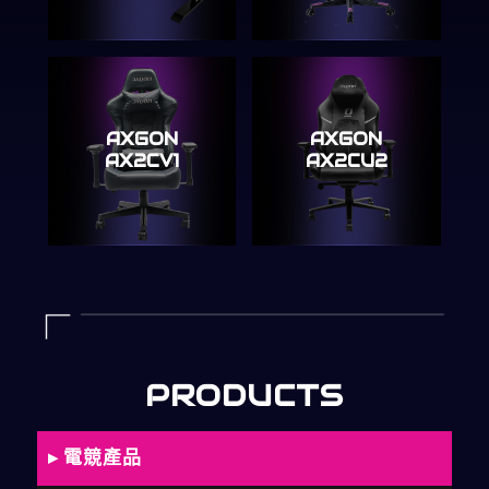
AXGON
AXGON
AX2CV1
AX2CU2
PRODUCTS
▸ 電競產品