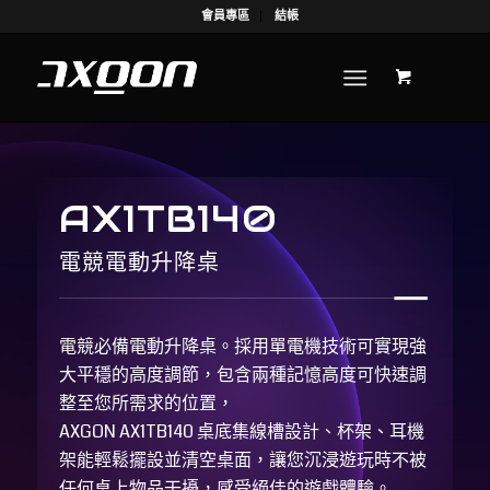
會員專區
結帳
AX1TB140
電競電動升降桌
電競必備電動升降桌。採用單電機技術可實現強
大平穩的高度調節，包含兩種記憶高度可快速調
整至您所需求的位置，
AXGON AX1TB140 桌底集線槽設計、杯架、耳機
架能輕鬆擺設並清空桌面，讓您沉浸遊玩時不被
任何桌上物品干擾，感受絕佳的遊戲體驗。