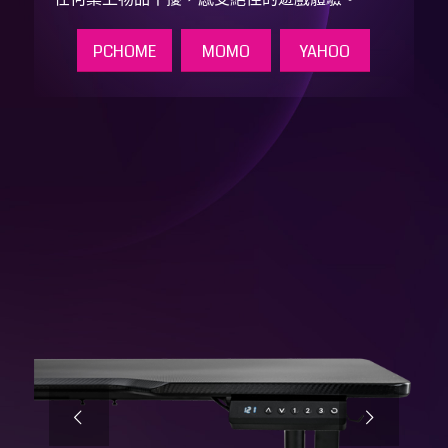
PCHOME
MOMO
YAHOO
下一頁