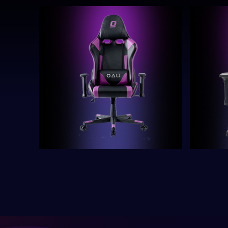
AXGON AX1CVa