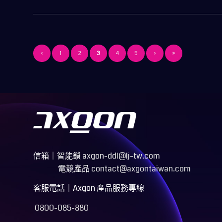
‹
1
2
3
4
5
›
»
信箱
｜
智能鎖
axgon-ddl@lj-tw.com
電競產品
contact@axgontaiwan.com
客服電話｜Axgon 產品服務專線
0800-085-880