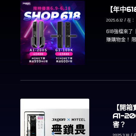
【年中61
/
2025.6.12
在
618強檔來
賺購物金！ 限時
【開箱實
A1-2
害？
/
2025.3.18