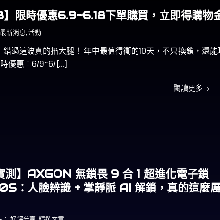
8】限時優惠6.9~6.18下單購買，立即得購物
：
最新消息
,
活動
了｜錯過這波真的掐大腿！ 年中最值得衝的10天，不只換鎖，還能
優惠：6/9~6/ […]
閱讀更多
測】AXGON 無鎖畏 9 合 1 超進化電子鎖
00S：人臉辨識 + 掌靜脈 AI 解鎖，真的這麼
在：
好評分享
,
精選文章